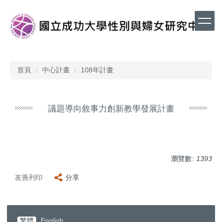
跳
到
主
要
內
容
區
首頁
中心計畫
108年計畫
議題導向敘事力創新教學發展計畫
瀏覽數:
1393
友善列印
分享
繁體
English