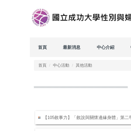
跳
到
主
要
內
容
區
首頁
最新消息
中心介紹
首頁
中心活動
其他活動
【105敘事力】「敘說與關懷邊緣身體」第二