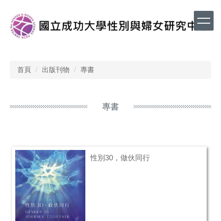
跳
到
主
要
內
容
區
首頁
出版刊物
專書
專書
性別30，做伙同行