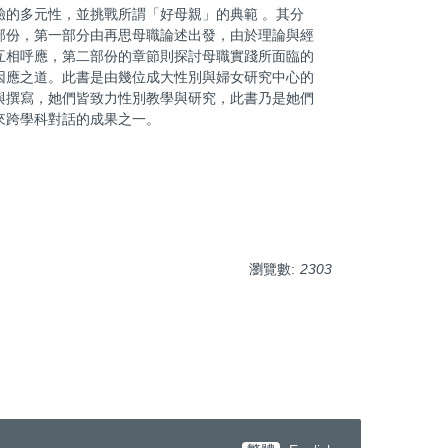
驗的多元性，並挑戰所謂「好母親」的典範 。其分
部份，第一部分由再思母職論述出發，由於理論與經
互相呼應，第二部份的章節則探討母職實踐所面臨的
因應之道。此書是由幾位成大性別與婦女研究中心的
與撰寫，她們皆致力性別教學與研究，此書乃是她們
來跨學科對話的成果之一。
瀏覽數:
2303