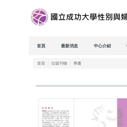
跳
到
主
要
內
容
區
首頁
最新消息
中心介紹
首頁
出版刊物
專書