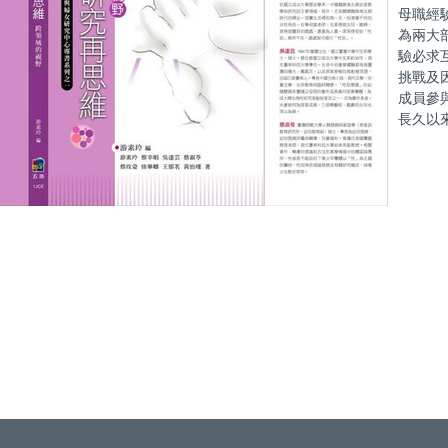
母職經
為兩大
驗必求
挑戰及
成員參
長久以