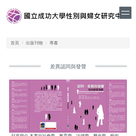
跳
到
主
要
內
容
區
首頁
出版刊物
專書
差異認同與發聲
封底簡介 本書由社會學、教育學、法律學、歷史學、藝術