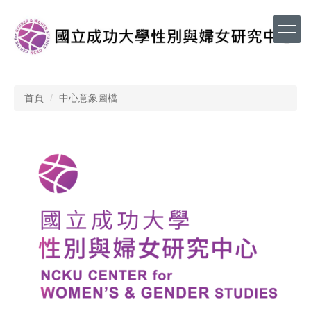
跳
到
主
要
內
容
區
首頁
中心意象圖檔